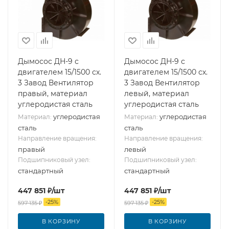
Дымосос ДН-9 с
Дымосос ДН-9 с
двигателем 15/1500 сх.
двигателем 15/1500 сх.
3 Завод Вентилятор
3 Завод Вентилятор
правый, материал
левый, материал
углеродистая сталь
углеродистая сталь
углеродистая
углеродистая
Материал:
Материал:
сталь
сталь
Направление вращения:
Направление вращения:
правый
левый
Подшипниковый узел:
Подшипниковый узел:
стандартный
стандартный
447 851
₽
/шт
447 851
₽
/шт
-
25
%
-
25
%
597 135
₽
597 135
₽
В КОРЗИНУ
В КОРЗИНУ