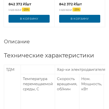
842 372
₽
/шт
842 372
₽
/шт
-
25
%
-
25
%
1 123 163
₽
1 123 163
₽
В КОРЗИНУ
В КОРЗИНУ
Описание
Технические характеристики
ТДМ
Хар-ки электродвигателя
Температура
Скорость
Ном.
Н
перемещаемой
вращения,
Мощность,
Т
среды, С
об/мин
кВт
п
3
(
Гц