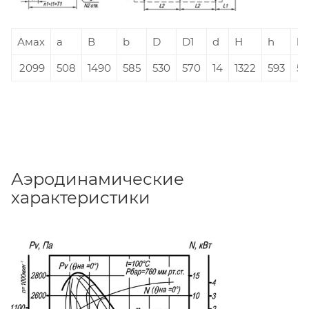
Амах
а
В
b
D
D1
d
Н
h
h1
2099
508
1490
585
530
570
14
1322
593
5
Аэродинамические
характеристики