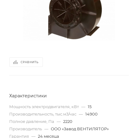
СРАВНИТЬ
Характеристики
Мощность электродвигателя, кВт
—
15
Производительность, тыс.м3/час
—
14900
Полное давление, Па
—
2220
Производитель
—
OOO «Завод ВЕНТИЛЯТОР»
Гарантия
—
24 месяца