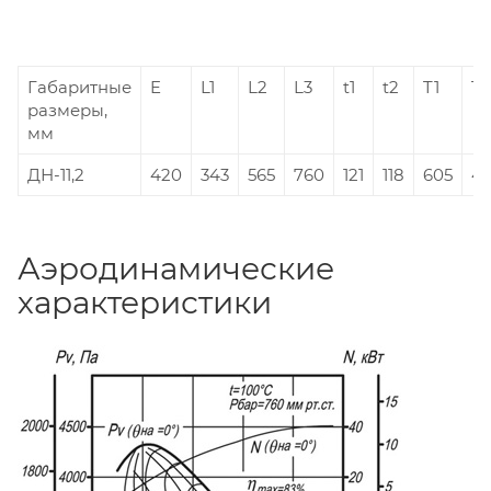
Габаритные
E
L1
L2
L3
t1
t2
T1
T2
размеры,
мм
ДН-11,2
420
343
565
760
121
118
605
47
Аэродинамические
характеристики