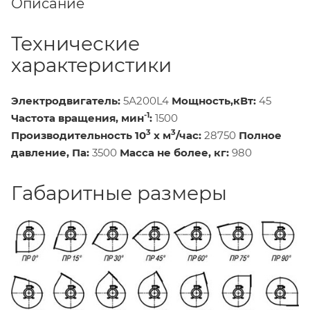
Описание
Технические
характеристики
Электродвигатель:
5А200L4
Мощность,кВт:
45
-1
Частота вращения, мин
:
1500
3
3
Производительность 10
х м
/час:
28750
Полное
давление, Па:
3500
Масса не более, кг:
980
Габаритные размеры