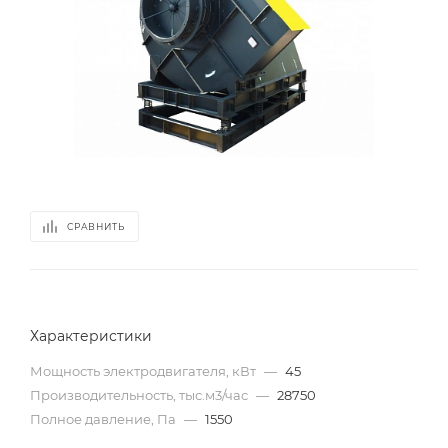
СРАВНИТЬ
Характеристики
Мощность электродвигателя, кВт
—
45
Производительность, тыс.м3/час
—
28750
Полное давление, Па
—
1550