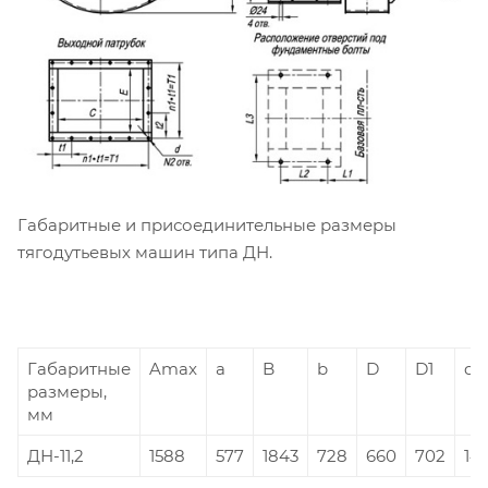
Габаритные и присоединительные размеры
тягодутьевых машин типа ДН.
Габаритные
Amax
a
B
b
D
D1
d
размеры,
мм
ДН-11,2
1588
577
1843
728
660
702
14