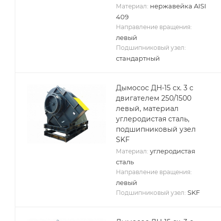
нержавейка AISI
Материал:
409
Направление вращения:
левый
Подшипниковый узел:
стандартный
Дымосос ДН-15 сх. 3 с
двигателем 250/1500
левый, материал
углеродистая сталь,
подшипниковый узел
SKF
углеродистая
Материал:
сталь
Направление вращения:
левый
SKF
Подшипниковый узел: