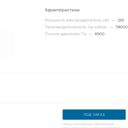
Характеристики
Мощность электродвигателя, кВт
—
250
Производительность, тыс.м3/час
—
78000
Полное давление, Па
—
6900
ПОД ЗАКАЗ
Наши менеджеры обязательно
свяжутся с вами и уточнят условия