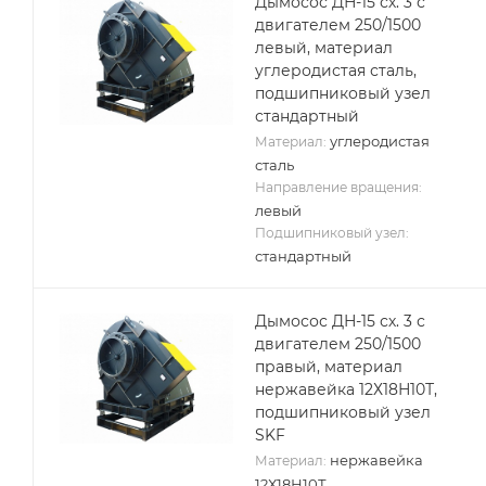
Дымосос ДН-15 сх. 3 с
двигателем 250/1500
левый, материал
углеродистая сталь,
подшипниковый узел
стандартный
углеродистая
Материал:
сталь
Направление вращения:
левый
Подшипниковый узел:
стандартный
Дымосос ДН-15 сх. 3 с
двигателем 250/1500
правый, материал
нержавейка 12Х18Н10Т,
подшипниковый узел
SKF
нержавейка
Материал:
12Х18Н10Т