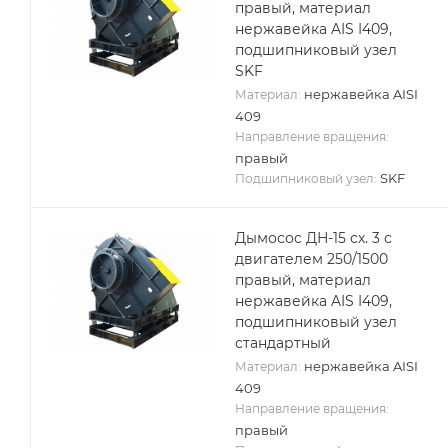
правый, материал
нержавейка AIS I409,
подшипниковый узел
SKF
нержавейка AISI
Материал:
409
Направление вращения:
правый
SKF
Подшипниковый узел:
Дымосос ДН-15 сх. 3 с
двигателем 250/1500
правый, материал
нержавейка AIS I409,
подшипниковый узел
стандартный
нержавейка AISI
Материал:
409
Направление вращения:
правый