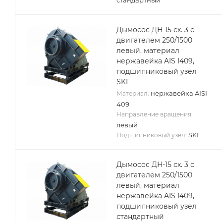
Дымосос ДН-15 сх. 3 с
двигателем 250/1500
левый, материал
нержавейка AIS I409,
подшипниковый узел
SKF
нержавейка AISI
Материал:
409
Направление вращения:
левый
SKF
Подшипниковый узел:
Дымосос ДН-15 сх. 3 с
двигателем 250/1500
левый, материал
нержавейка AIS I409,
подшипниковый узел
стандартный