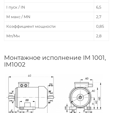
I пуск / IN
6,5
М макс / MN
2,7
Коэффициент мощности
0,85
Мп/Мн
2,8
Монтажное исполнение IM 1001,
IM1002