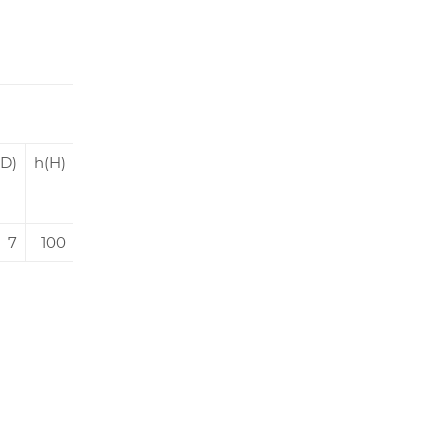
GD)
h(H)
d10(K)
7
100
12