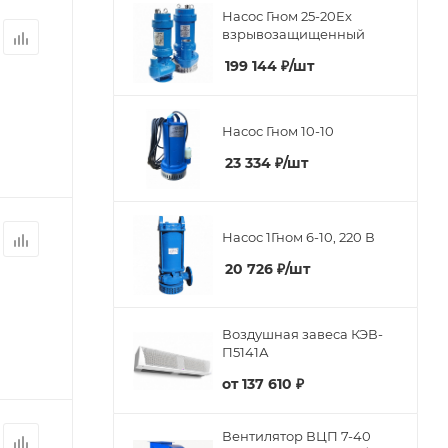
Насос Гном 25-20Ex
взрывозащищенный
199 144
₽
/шт
Насос Гном 10-10
23 334
₽
/шт
Насос 1Гном 6-10, 220 В
20 726
₽
/шт
Воздушная завеса КЭВ-
П5141А
от
137 610 ₽
Вентилятор ВЦП 7-40