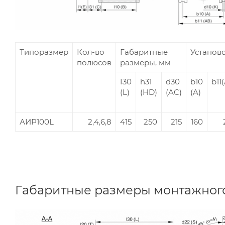
Типоразмер
Кол-во
Габаритные
Установ
полюсов
размеры, мм
I30
h31
d30
b10
b11
(L)
(HD)
(AC)
(A)
АИР100L
2,4,6,8
415
250
215
160
Габаритные размеры монтажног