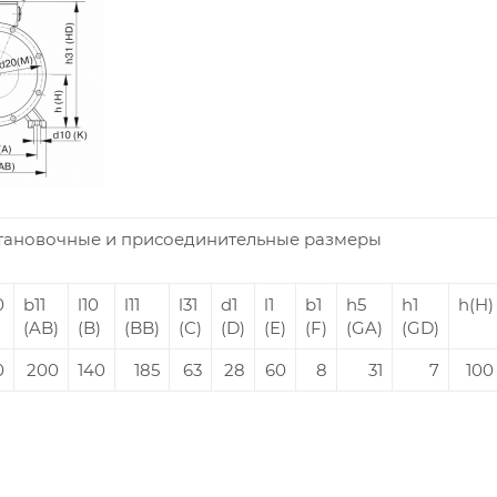
тановочные и присоединительные размеры
0
b11
l10
l11
l31
d1
l1
b1
h5
h1
h(H)
(AB)
(B)
(BB)
(C)
(D)
(E)
(F)
(GA)
(GD)
0
200
140
185
63
28
60
8
31
7
100