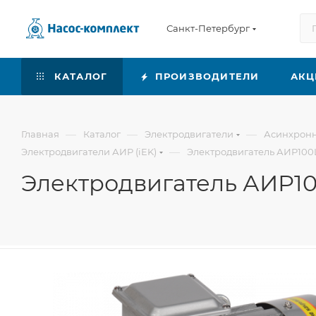
Санкт-Петербург
КАТАЛОГ
ПРОИЗВОДИТЕЛИ
АКЦ
—
—
—
Главная
Каталог
Электродвигатели
Асинхронн
—
Электродвигатели АИР (iEK)
Электродвигатель АИР100L
Электродвигатель АИР100