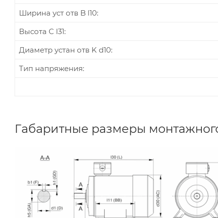
Ширина уст отв B l10:
Высота C l31:
Диаметр устан отв K d10:
Тип напряжения:
Габаритные размеры монтажного