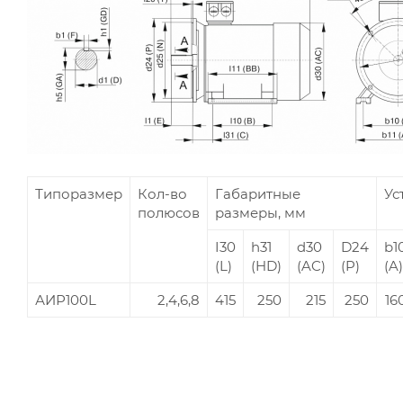
Типоразмер
Кол-во
Габаритные
Ус
полюсов
размеры, мм
I30
h31
d30
D24
b1
(L)
(HD)
(AC)
(P)
(A)
АИР100L
2,4,6,8
415
250
215
250
16