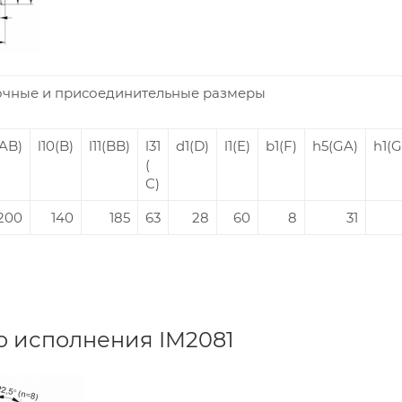
очные и присоединительные размеры
(AB)
l10(B)
l11(BB)
l31
d1(D)
l1(E)
b1(F)
h5(GA)
h1(
(
C)
200
140
185
63
28
60
8
31
о исполнения IM2081