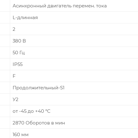
Асинхронный двигатель перемен. тока
L-длинная
2
380 В
50 Гц
IP55
F
Продолжительный-S1
У2
от -45 до +40 °C
2870 Оборотов в мин
160 мм