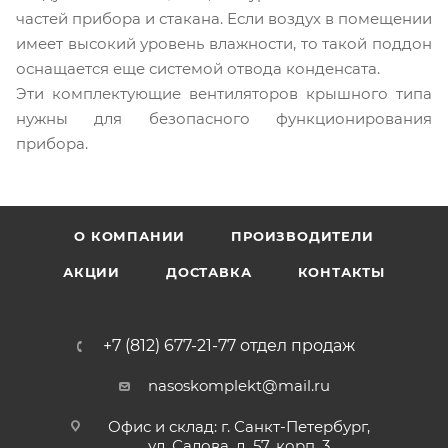
частей прибора и стакана. Если воздух в помещении
имеет высокий уровень влажности, то такой поддон
оснащается еще системой отвода конденсата.
Эти комплектующие вентиляторов крышного типа
нужны для безопасного функционирования
прибора.
О КОМПАНИИ
ПРОИЗВОДИТЕЛИ
АКЦИИ
ДОСТАВКА
КОНТАКТЫ
+7 (812) 677-21-77 отдел продаж
nasoskomplekt@mail.ru
Офис и склад: г. Санкт-Петербург,
ул. Салова, д. 57, корп. 3