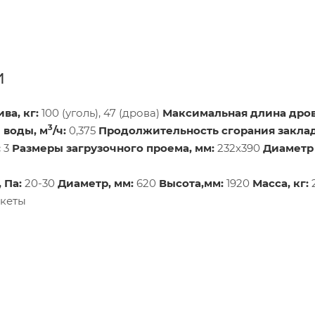
и
ва, кг:
100 (уголь), 47 (дрова)
Максимальная длина дров,
3
 воды, м
/ч:
0,375
Продолжительность сгорания заклад
:
3
Размеры загрузочного проема, мм:
232х390
Диаметр
 Па:
20-30
Диаметр, мм:
620
Высота,мм:
1920
Масса, кг:
икеты