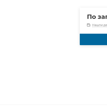
По за
Нашли д