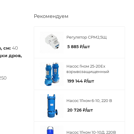
Рекомендуем
Регулятор СРМ2,5Щ
5 885
₽
/шт
 см:
40
ки дров,
Насос Гном 25-20Ex
взрывозащищенный
250
199 144
₽
/шт
Насос 1Гном 6-10, 220 В
20 726
₽
/шт
Насос 1Гном 10-10Д, 220В