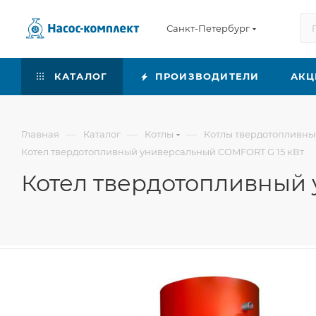
Санкт-Петербург
КАТАЛОГ
ПРОИЗВОДИТЕЛИ
АКЦ
—
—
—
Главная
Каталог
Котлы
Котлы твердотопливны
Котел твердотопливный универсальный COMFORT G 15 кВт
Котел твердотопливный