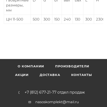
Габаритные
D
d
d1
aвх
bвх
L
H
размеры,
мм
ЦН 11-500
500
300
150
240
130
300
2300
О КОМПАНИИ
ПРОИЗВОДИТЕЛИ
АКЦИИ
ДОСТАВКА
КОНТАКТЫ
+7 (812) 677-21-77 отдел продаж
nasoskomplekt@mail.ru