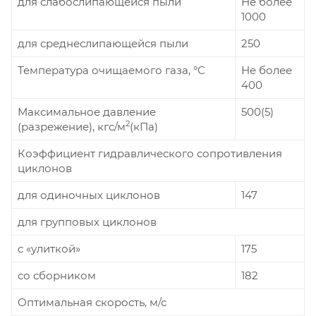
для слабослипающейся пыли
Не более
1000
для среднеслипающейся пыли
250
Температура очищаемого газа, °С
Не более
400
Максимальное давление
500(5)
2
(разрежение), кгс/м
(кПа)
Коэффициент гидравлического сопротивления
циклонов
для одиночных циклонов
147
для групповых циклонов
с «улиткой»
175
со сборником
182
Оптимальная скорость, м/с