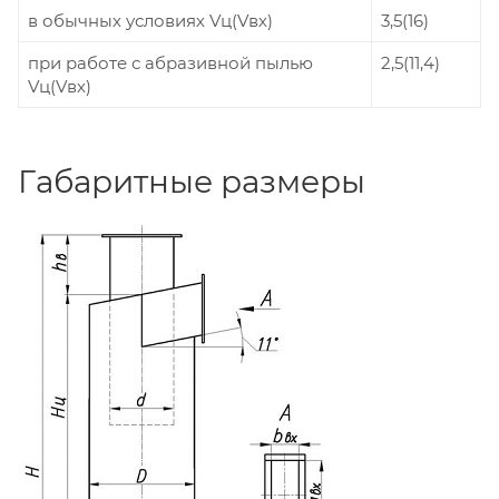
в обычных условиях Vц(Vвх)
3,5(16)
при работе с абразивной пылью
2,5(11,4)
Vц(Vвх)
Габаритные размеры