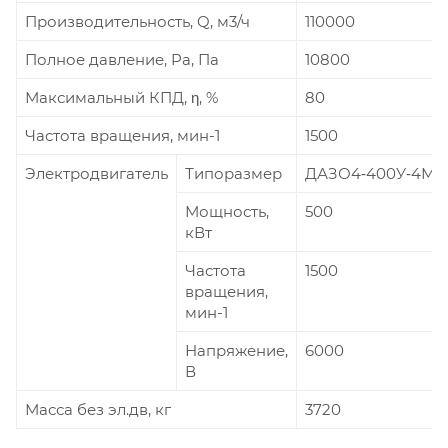
Производительность, Q, м3/ч
110000
Полное давление, Pa, Па
10800
Максимальный КПД, η, %
80
Частота вращения, мин-1
1500
Электродвигатель
Типоразмер
ДАЗО4‑400У‑4МУ
Мощность,
500
кВт
Частота
1500
вращения,
мин-1
Напряжение,
6000
В
Масса без эл.дв, кг
3720