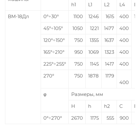
h1
L1
L2
L4
D
ВМ-18Дл
0°÷30°
1100
1246
1615
400
18
45°÷105°
1050
1221
1477
400
120°÷150°
750
1355
1637
400
165°÷210°
950
1069
1323
400
225°÷255°
750
1145
1417
400
270°
750
1878
1179
400
φ
Размеры, мм
H
h
h2
C
E
0°÷270°
2670
1175
555
900
5