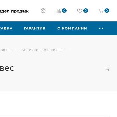
 отдел продаж
0
0
0
ТАВКА
ГАРАНТИЯ
О КОМПАНИИ
—
—
 завес
Автоматика Тепломаш
вес