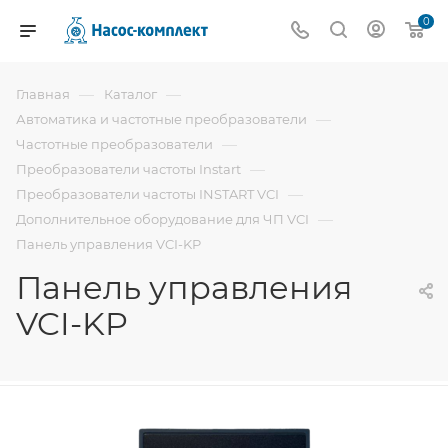
0
—
—
Главная
Каталог
—
Автоматика и частотные преобразователи
—
Частотные преобразователи
—
Преобразователи частоты Instart
—
Преобразователи частоты INSTART VCI
—
Дополнительное оборудование для ЧП VCI
Панель управления VCI-KP
Панель управления
VCI-KP