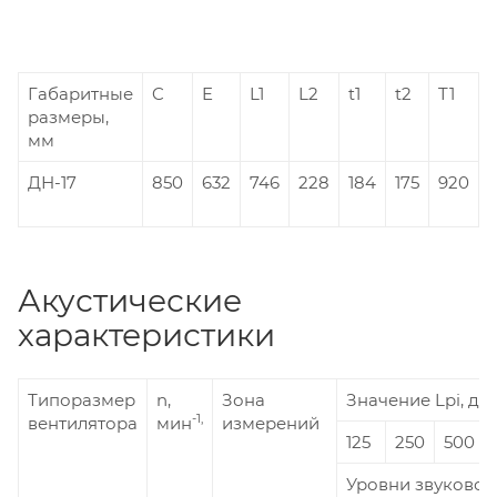
Габаритные
C
E
L1
L2
t1
t2
T1
размеры,
мм
ДН-17
850
632
746
228
184
175
920
Акустические
характеристики
Типоразмер
n,
Зона
Значение Lpi, дБ 
-1,
вентилятора
мин
измерений
125
250
500
Уровни звуковой