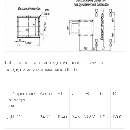
Габаритные и присоединительные размеры
тягодутьевых машин типа ДН-17
Габаритные
Amax
А1
а
B
b
D
размеры,
мм
ДН-17
2463
1540
743
2857
1105
1700