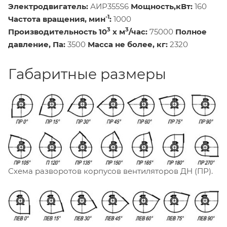
Электродвигатель:
АИР355S6
Мощность,кВт:
160
-1
Частота вращения, мин
:
1000
3
3
Производительность 10
х м
/час:
75000
Полное
давление, Па:
3500
Масса не более, кг:
2320
Габаритные размеры
Схема разворотов корпусов вентиляторов ДН (ПР).