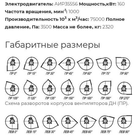
Электродвигатель:
АИР355S6
Мощность,кВт:
160
-1
Частота вращения, мин
:
1000
3
3
Производительность 10
х м
/час:
75000
Полное
давление, Па:
3500
Масса не более, кг:
2320
Габаритные размеры
Схема разворотов корпусов вентиляторов ДН (ПР).