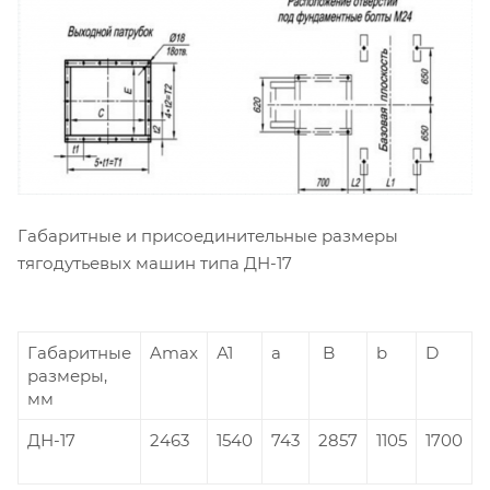
Габаритные и присоединительные размеры
тягодутьевых машин типа ДН-17
Габаритные
Amax
А1
а
B
b
D
размеры,
мм
ДН-17
2463
1540
743
2857
1105
1700