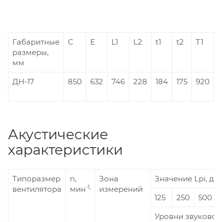
Габаритные
C
E
L1
L2
t1
t2
T1
размеры,
мм
ДН-17
850
632
746
228
184
175
920
Акустические
характеристики
Типоразмер
n,
Зона
Значение Lpi, дБ 
-1,
вентилятора
мин
измерений
125
250
500
Уровни звуковой