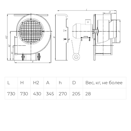
L
Н
H2
A
h
D
Вес, кг, не более
730
730
430
345
270
205
28