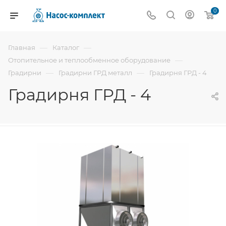
0
—
—
Главная
Каталог
—
Отопительное и теплообменное оборудование
—
—
Градирни
Градирни ГРД металл
Градирня ГРД - 4
Градирня ГРД - 4