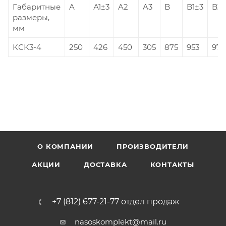
Габаритные
A
А1±3
A2
A3
B
B1±3
B2
размеры,
мм
КСК3-4
250
426
450
305
875
953
977
О КОМПАНИИ
ПРОИЗВОДИТЕЛИ
АКЦИИ
ДОСТАВКА
КОНТАКТЫ
+7 (812) 677-21-77 отдел продаж
nasoskomplekt@mail.ru