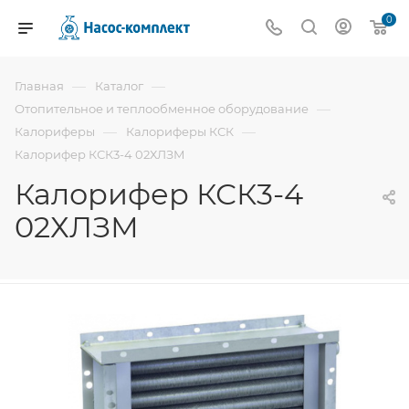
0
—
—
Главная
Каталог
—
Отопительное и теплообменное оборудование
—
—
Калориферы
Калориферы КСК
Калорифер КСК3-4 02ХЛЗМ
Калорифер КСК3-4
02ХЛЗМ