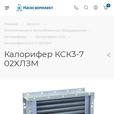
0
—
—
Главная
Каталог
—
Отопительное и теплообменное оборудование
—
—
Калориферы
Калориферы КСК
Калорифер КСК3-7 02ХЛЗМ
Калорифер КСК3-7
02ХЛЗМ