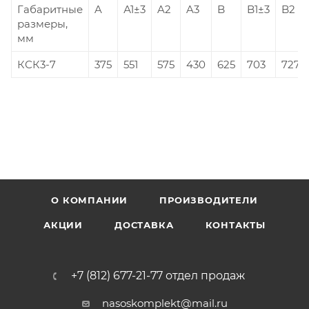
Габаритные
A
А1±3
A2
A3
B
B1±3
B2
размеры,
мм
КСК3-7
375
551
575
430
625
703
727
О КОМПАНИИ
ПРОИЗВОДИТЕЛИ
АКЦИИ
ДОСТАВКА
КОНТАКТЫ
+7 (812) 677-21-77 отдел продаж
nasoskomplekt@mail.ru