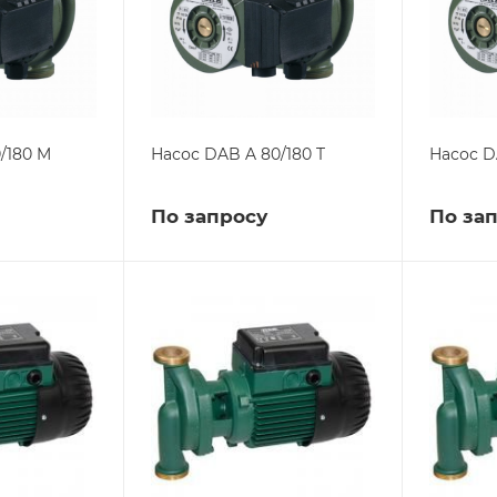
/180 M
Насос DAB A 80/180 T
Насос D
По запросу
По за