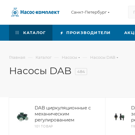
Санкт-Петербург
КАТАЛОГ
ПРОИЗВОДИТЕЛИ
АКЦ
—
—
—
Главная
Каталог
Насосы
Насосы DAB
Насосы DAB
484
DAB циркуляционные с
D
механическим
э
регулированием
р
101 ТОВАР
1