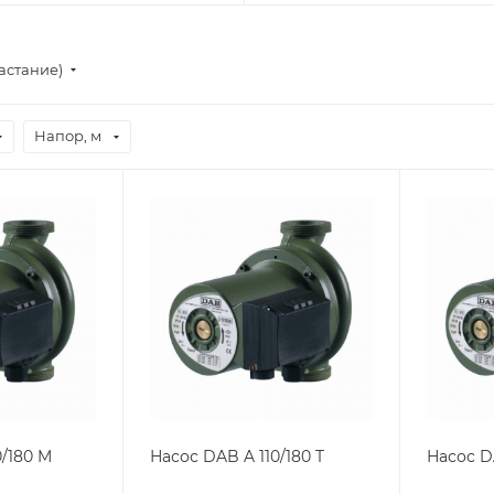
астание)
Напор, м
0/180 M
Насос DAB A 110/180 T
Насос D