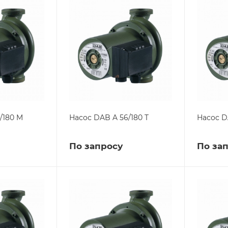
/180 M
Насос DAB A 56/180 T
Насос D
По запросу
По за