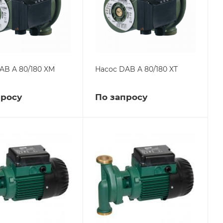
AB A 80/180 XM
Насос DAB A 80/180 XT
просу
По запросу