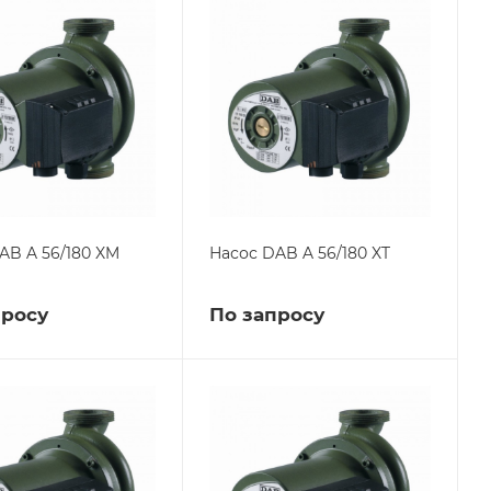
AB A 56/180 XM
Насос DAB A 56/180 XT
просу
По запросу