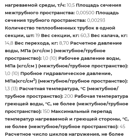
нагреваемой среды, т/ч:
10,5
Площадь сечения
межтрубного пространства:
0,00500
Площадь
сечения трубного пространства:
0,00293
Количество теплообменных трубок в одной
секции, шт:
19
Вес секции, кг:
60,3
Вес калача, кг:
14,8
Вес перехода, кг:
8,70
Расчетное давление
воды, МПа (кгс/см ) (межтубное/трубное
пространство):
1,0 (10)
Рабочее давление воды,
МПа (кгс/см ) (межтубное/трубное пространство):
1,0 (10)
Пробное гидравлическое давление,
2
МПа(кгс/см
) (межтубное/трубное пространство):
1,3 (13)
Расчетная температура, °С (межтубное/
трубное пространство):
200
Рабочая температура
греющей воды, °С, не более (межтубное/трубное
пространство):
150
Максимальный перепад
температур нагреваемой и греющей стороны, °С,
не более (межтубное/трубное пространство):
45
Расчетное число циклов нагружения, не более