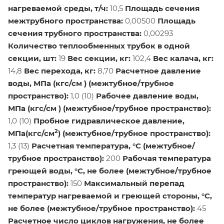
нагреваемой среды, т/ч:
10,5
Площадь сечения
межтрубного пространства:
0,00500
Площадь
сечения трубного пространства:
0,00293
Количество теплообменных трубок в одной
секции, шт:
19
Вес секции, кг:
102,4
Вес калача, кг:
14,8
Вес перехода, кг:
8,70
Расчетное давление
воды, МПа (кгс/см ) (межтубное/трубное
пространство):
1,0 (10)
Рабочее давление воды,
МПа (кгс/см ) (межтубное/трубное пространство):
1,0 (10)
Пробное гидравлическое давление,
2
МПа(кгс/см
) (межтубное/трубное пространство):
1,3 (13)
Расчетная температура, °С (межтубное/
трубное пространство):
200
Рабочая температура
греющей воды, °С, не более (межтубное/трубное
пространство):
150
Максимальный перепад
температур нагреваемой и греющей стороны, °С,
не более (межтубное/трубное пространство):
45
Расчетное число циклов нагружения, не более