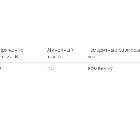
пряжение
Линейный
Габаритные размеры
ания, В
ток, А
мм
0
2,3
109х161х167