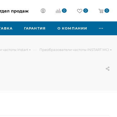
 отдел продаж
0
0
0
ТАВКА
ГАРАНТИЯ
О КОМПАНИИ
—
частоты Instart
Преобразователи частоты INSTART МCI