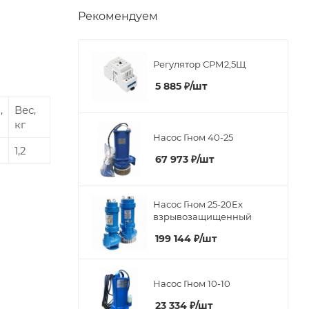
Рекомендуем
Регулятор СРМ2,5Щ
5 885
₽
/шт
,
Вес,
кг
Насос Гном 40-25
1,2
67 973
₽
/шт
Насос Гном 25-20Ex
взрывозащищенный
199 144
₽
/шт
Насос Гном 10-10
23 334
₽
/шт