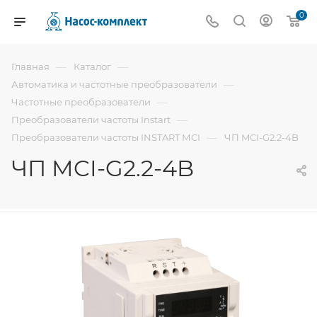
0
—
—
Главная
Каталог
—
Автоматика и частотные преобразователи
—
Частотные преобразователи
—
Преобразователи частоты Instart
—
Преобразователи частоты INSTART МCI
ЧП MCI-G2.2-4B
ЧП MCI-G2.2-4B