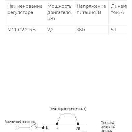
Наименование
Мощность
Напряжение
Линейн
регулятора
двигателя,
питания, В
ток, А
кВт
MCI-G2.2-4B
2,2
380
5,1