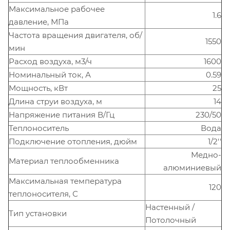
Максимальное рабочее
1.6
давление, МПа
Частота вращения двигателя, об/
1550
мин
Расход воздуха, м3/ч
1600
Номинальный ток, А
0.59
Мощность, кВт
25
Длина струи воздуха, м
14
Напряжение питания В/Гц
230/50
Теплоноситель
Вода
Подключение отопления, дюйм
1/2''
Медно-
Материал теплообменника
алюминиевый
Максимальная температура
120
теплоносителя, С
Настенный /
Тип установки
Потолочный