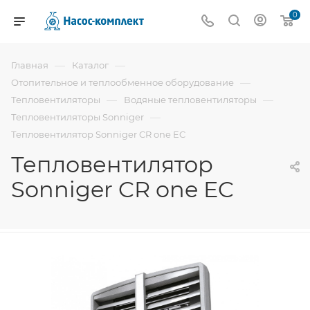
0
—
—
Главная
Каталог
—
Отопительное и теплообменное оборудование
—
—
Тепловентиляторы
Водяные тепловентиляторы
—
Тепловентиляторы Sonniger
Тепловентилятор Sonniger CR one EC
Тепловентилятор
Sonniger CR one EC