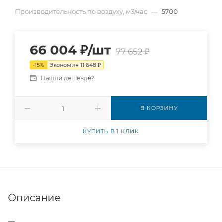
Производительность по воздуху, м3/час
—
5700
66 004
₽
/шт
77 652
₽
-
15
%
Экономия
11 648
₽
Нашли дешевле?
В КОРЗИНУ
КУПИТЬ В 1 КЛИК
Описание