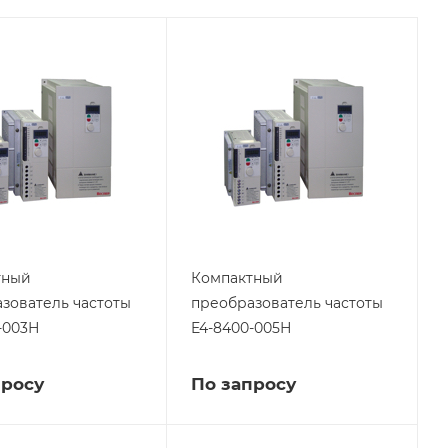
тный
Компактный
зователь частоты
преобразователь частоты
-003Н
E4-8400-005Н
просу
По запросу