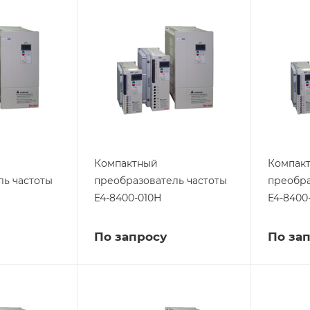
Компактный
Компак
ль частоты
преобразователь частоты
преобра
E4-8400-010Н
E4-8400
По запросу
По за