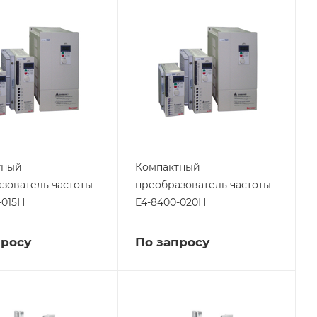
тный
Компактный
зователь частоты
преобразователь частоты
-015Н
E4-8400-020Н
просу
По запросу