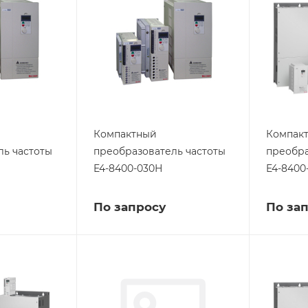
Компактный
Компак
ль частоты
преобразователь частоты
преобра
E4-8400-030Н
E4-8400
По запросу
По за