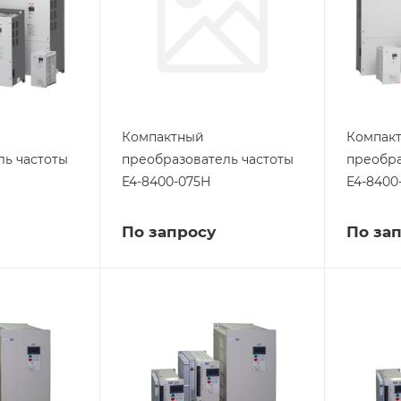
Компактный
Компак
ль частоты
преобразователь частоты
преобра
E4-8400-075Н
E4-8400
По запросу
По за