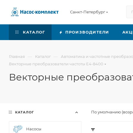
Санкт-Петербург
КАТАЛОГ
ПРОИЗВОДИТЕЛИ
АКЦ
—
—
Главная
Каталог
Автоматика и частотные преобраз
Векторные преобразователи частоты E4-8400
Векторные преобразоват
По умолчанию (возр
КАТАЛОГ
Насосы