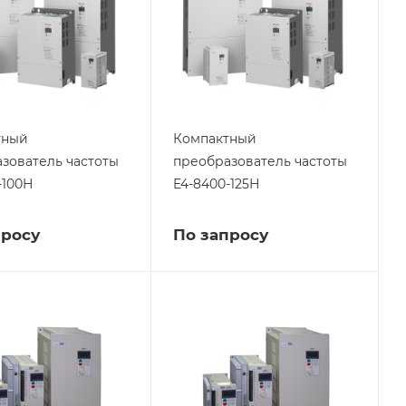
тный
Компактный
зователь частоты
преобразователь частоты
-100Н
E4-8400-125Н
просу
По запросу