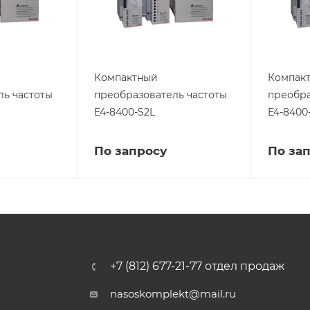
Компактный
Компак
ль частоты
преобразователь частоты
преобра
E4-8400-S2L
E4-8400
По запросу
По за
+7 (812) 677-21-77 отдел продаж
nasoskomplekt@mail.ru