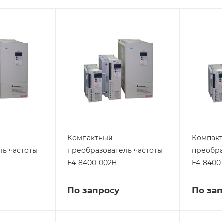
Компактный
Компак
ль частоты
преобразователь частоты
преобра
E4-8400-002Н
E4-8400
По запросу
По за