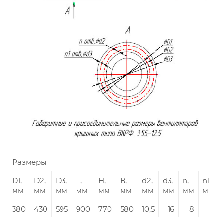
Размеры
D1,
D2,
D3,
L,
H,
B,
d2,
d3,
n,
n1,
мм
мм
мм
мм
мм
мм
мм
мм
мм
мм
380
430
595
900
770
580
10,5
16
8
8