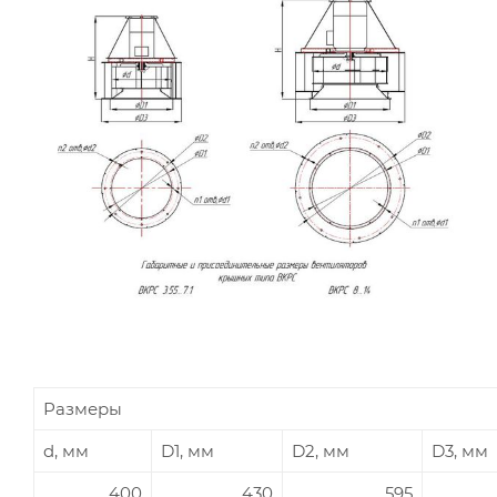
Размеры
d, мм
D1, мм
D2, мм
D3, мм
400
430
595