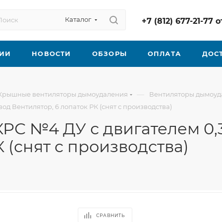
Каталог
+7 (812) 677-21-77
ИИ
НОВОСТИ
ОБЗОРЫ
ОПЛАТА
ДОС
—
Крышные вентиляторы дымоудаления
Вентиляторы дымоуд
д Вентилятор, 6 лопаток РК (снят с производства)
С №4 ДУ с двигателем 0,3
 (снят с производства)
СРАВНИТЬ