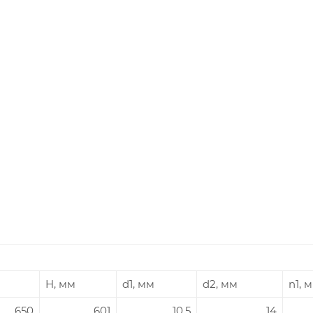
H, мм
d1, мм
d2, мм
n1, 
650
601
10,5
14