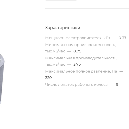
Характеристики
Мощность электродвигателя, кВт
—
0.37
Минимальная производительность,
тыс.м3/час
—
0.75
Максимальная производительность,
тыс.м3/час
—
3.75
Максимальное полное давление, Па
—
320
Число лопаток рабочего колеса
—
9