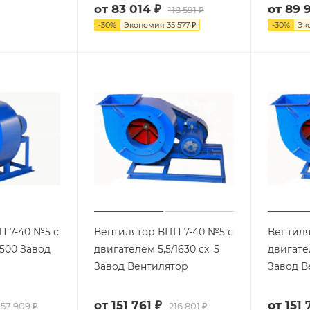
от
83 014 ₽
от
89 
118 591 ₽
-
30
%
Экономия
35 577 ₽
-
30
%
Эк
П 7-40 №5 с
Вентилятор ВЦП 7-40 №5 с
Вентиля
1500 Завод
двигателем 5,5/1630 cх. 5
двигател
Завод Вентилятор
Завод В
от
151 761 ₽
от
151 
157 909 ₽
216 801 ₽