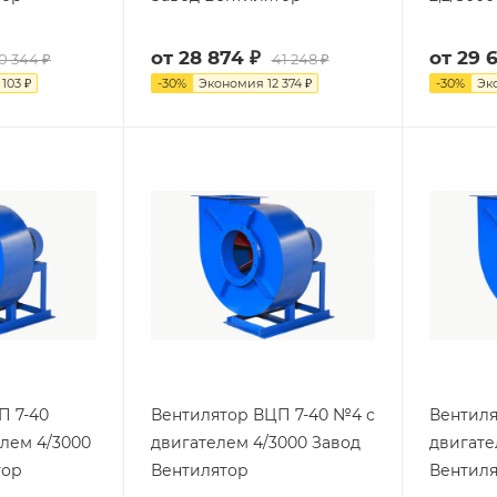
от
28 874 ₽
от
29 
0 344 ₽
41 248 ₽
 103 ₽
-
30
%
Экономия
12 374 ₽
-
30
%
Эк
П 7-40
Вентилятор ВЦП 7-40 №4 с
Вентиля
елем 4/3000
двигателем 4/3000 Завод
двигате
тор
Вентилятор
Вентил