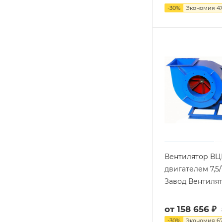
-
30
%
Экономия
47
Вентилятор ВЦ
двигателем 7,5/1
Завод Вентиля
от
158 656 ₽
-
30
%
Экономия
6