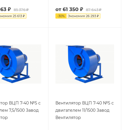
763 ₽
от
61 350 ₽
85 376 ₽
87 643 ₽
ономия
25 613 ₽
-
30
%
Экономия
26 293 ₽
тор ВЦП 7-40 №5 с
Вентилятор ВЦП 7-40 №5 с
лем 7,5/1500 Завод
двигателем 11/1500 Завод
ятор
Вентилятор