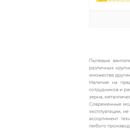
Пылевые вентил
различных крупн
множестве других
Наличие на пред
сотрудников и ра
зерна, металличе
Современные мод
эксплуатации, н
ассортимент тех
любого производс