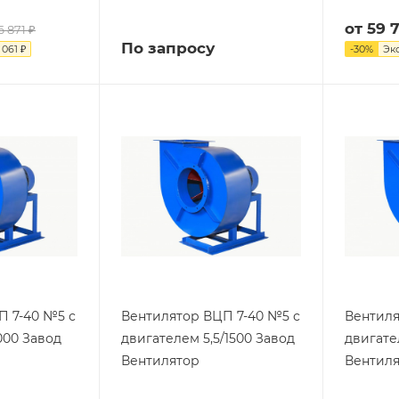
от
59 
6 871 ₽
По запросу
 061 ₽
-
30
%
Эк
П 7-40 №5 с
Вентилятор ВЦП 7-40 №5 с
Вентиля
000 Завод
двигателем 5,5/1500 Завод
двигате
Вентилятор
Вентил