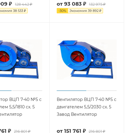
909 ₽
от
93 083 ₽
128 442 ₽
132 975 ₽
ономия
38 533 ₽
-
30
%
Экономия
39 892 ₽
тор ВЦП 7-40 №5 с
Вентилятор ВЦП 7-40 №5 с
ем 5,5/1810 cх. 5
двигателем 5,5/2030 cх. 5
ентилятор
Завод Вентилятор
761 ₽
от
151 761 ₽
216 801 ₽
216 801 ₽