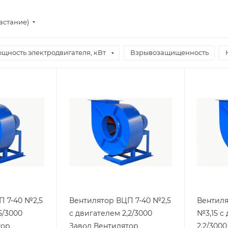
астание)
щность электродвигателя, кВт
Взрывозащищенность
П 7-40 №2,5
Вентилятор ВЦП 7-40 №2,5
Вентиля
5/3000
с двигателем 2,2/3000
№3,15 с
тор
Завод Вентилятор
2,2/300