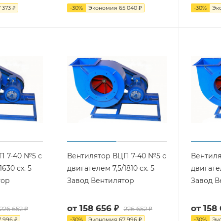
 373 ₽
-
30
%
Экономия
65 040 ₽
-
30
%
Эк
П 7-40 №5 с
Вентилятор ВЦП 7-40 №5 с
Вентиля
630 cх. 5
двигателем 7,5/1810 cх. 5
двигател
тор
Завод Вентилятор
Завод В
от
158 656 ₽
от
158 
226 652 ₽
226 652 ₽
7 996 ₽
-
30
%
Экономия
67 996 ₽
-
30
%
Эк