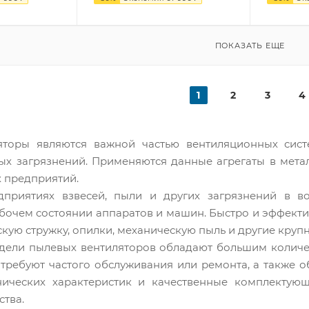
ПОКАЗАТЬ ЕЩЕ
1
2
3
4
яторы являются важной частью вентиляционных сист
ых загрязнений. Применяются данные агрегаты в метал
 предприятий.
приятиях взвесей, пыли и других загрязнений в во
бочем состоянии аппаратов и машин. Быстро и эффекти
скую стружку, опилки, механическую пыль и другие круп
ели пылевых вентиляторов обладают большим количес
е требуют частого обслуживания или ремонта, а также
нических характеристик и качественные комплектую
тва.