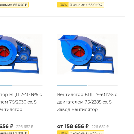
ономия
65 040 ₽
-
30
%
Экономия
65 040 ₽
тор ВЦП 7-40 №5 с
Вентилятор ВЦП 7-40 №5 с
ем 7,5/2030 cх. 5
двигателем 7,5/2285 cх. 5
ентилятор
Завод Вентилятор
656 ₽
от
158 656 ₽
226 652 ₽
226 652 ₽
ономия
67 996 ₽
-
30
%
Экономия
67 996 ₽