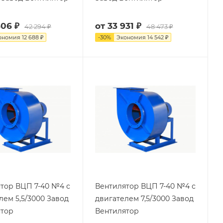
606 ₽
от
33 931 ₽
42 294 ₽
48 473 ₽
ономия
12 688 ₽
-
30
%
Экономия
14 542 ₽
тор ВЦП 7-40 №4 с
Вентилятор ВЦП 7-40 №4 с
лем 5,5/3000 Завод
двигателем 7,5/3000 Завод
ятор
Вентилятор