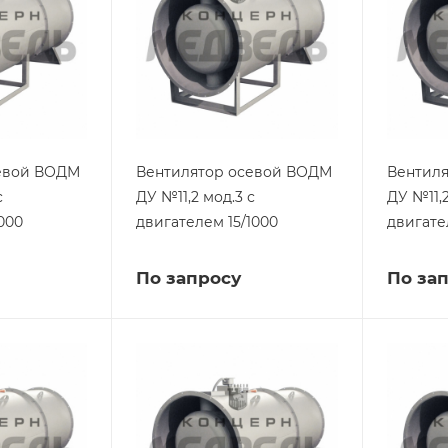
евой ВОДМ
Вентилятор осевой ВОДМ
Вентил
с
ДУ №11,2 мод.3 с
ДУ №11,2
000
двигателем 15/1000
двигате
По запросу
По за