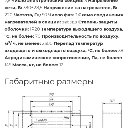
2,5
Число электрических секций:
3
Напряжение
сети, В:
380±28,5
Напряжение на нагревателе, В:
220
Частота, Гц:
50
Число фаз:
3
Схема соединения
нагревателей в секции:
звезда
Степень защиты
оболочки:
IР20
Температура выходящего воздуха,
°С, не более:
70
Производительность по воздуху,
3
м
/ ч, не менее:
2500
Перепад температур
входящего и выходящего воздуха, °С, не более:
38
Аэродинамическое сопротивление, Па, не более:
145
Масса, кг, не более:
12
Габаритные размеры