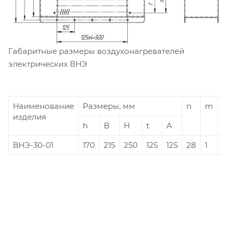
Габаритные размеры воздухонагревателей
электрических ВНЭ
Наименование
Размеры, мм
n
m
V,
изделия
h
B
H
t
А
ВНЭ-30-01
170
215
250
125
125
28
1
0