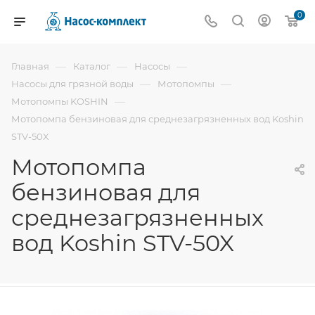
0
—
—
—
Главная
Каталог
Насосы
—
—
Насосы для грязной воды
Мотопомпы
—
Мотопомпы KOSHIN
Мотопомпа бензиновая для среднезагрязненных вод Koshin
STV-50X
Мотопомпа
бензиновая для
среднезагрязненных
вод Koshin STV-50X