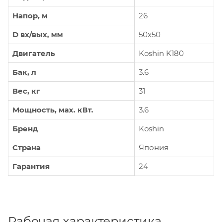
Напор, м
26
D вх/вых, мм
50х50
Двигатель
Koshin K180
Бак, л
3.6
Вес, кг
31
Мощность, мax. кВт.
3.6
Бренд
Koshin
Страна
Япония
Гарантия
24
Рабочая характеристика