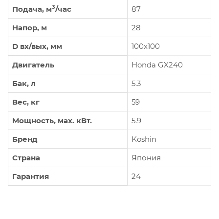
3
Подача, м
/час
87
Напор, м
28
D вх/вых, мм
100х100
Двигатель
Honda GX240
Бак, л
5.3
Вес, кг
59
Мощность, мax. кВт.
5.9
Бренд
Koshin
Страна
Япония
Гарантия
24