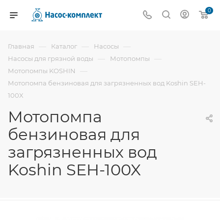
0
—
—
—
Главная
Каталог
Насосы
—
—
Насосы для грязной воды
Мотопомпы
—
Мотопомпы KOSHIN
Мотопомпа бензиновая для загрязненных вод Koshin SEH-
100X
Мотопомпа
бензиновая для
загрязненных вод
Koshin SEH-100X