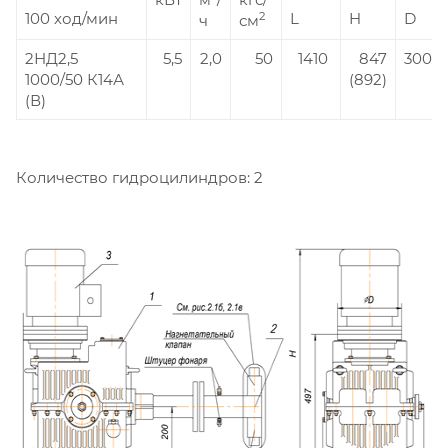
100 ход/мин
L
H
D
2
ч
см
2НД2,5
5,5
2,0
50
1410
847
300
1000/50 К14А
(892)
(В)
Количество гидроцилиндров: 2