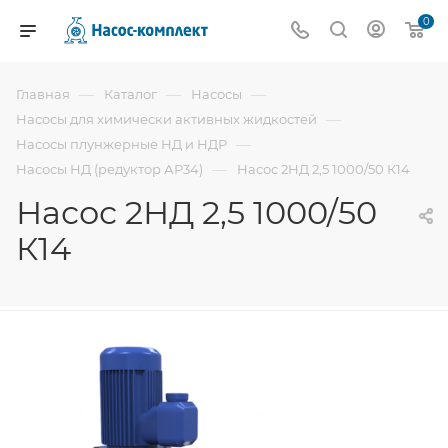
0
—
—
—
Главная
Каталог
Насосы
—
Насосы для химически активных жидкостей
—
Насосы плунжерные НД и НДР
—
Насосы НД (редуктор АР34)
Насос 2НД 2,5 1000/50 К14
Насос 2НД 2,5 1000/50
К14