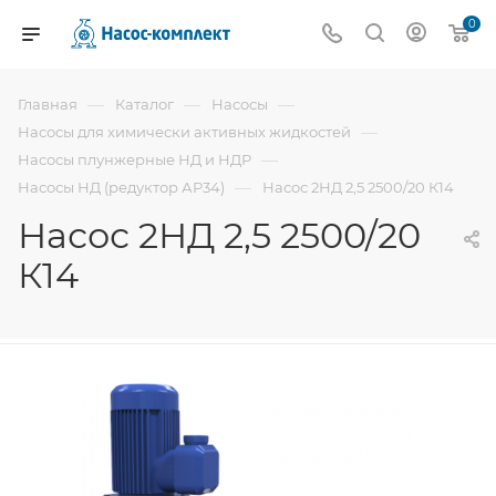
0
—
—
—
Главная
Каталог
Насосы
—
Насосы для химически активных жидкостей
—
Насосы плунжерные НД и НДР
—
Насосы НД (редуктор АР34)
Насос 2НД 2,5 2500/20 К14
Насос 2НД 2,5 2500/20
К14