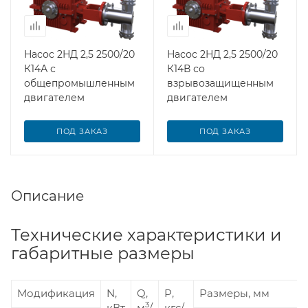
Насос 2НД 2,5 2500/20
Насос 2НД 2,5 2500/20
К14А с
К14В со
общепромышленным
взрывозащищенным
двигателем
двигателем
ПОД ЗАКАЗ
ПОД ЗАКАЗ
Описание
Технические характеристики и
габаритные размеры
Модификация
N,
Q,
P,
Размеры, мм
3
кВт
м
/
кгс/