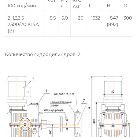
100 ход/мин
L
H
D
2
ч
см
2НД2,5
5,5
5,0
20
1532
847
300
2500/20 К14А
(892)
(В)
Количество гидроцилиндров: 2