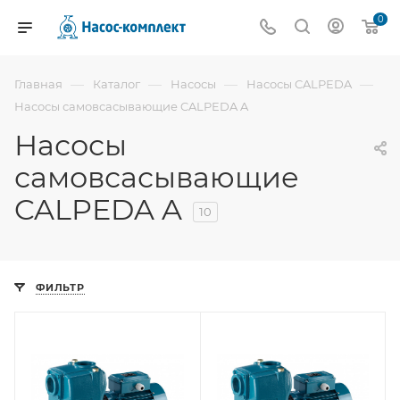
0
—
—
—
—
Главная
Каталог
Насосы
Насосы CALPEDA
Насосы самовсасывающие CALPEDA A
Насосы
самовсасывающие
CALPEDA A
10
ФИЛЬТР