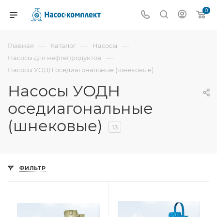
0
—
—
—
Главная
Каталог
Насосы
—
Насосы для нефтепродуктов
Насосы УОДН оседиагональные (шнековые)
Насосы УОДН
оседиагональные
(шнековые)
13
ФИЛЬТР