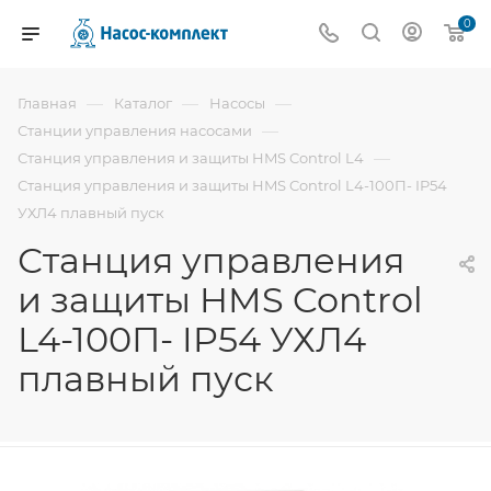
0
—
—
—
Главная
Каталог
Насосы
—
Станции управления насосами
—
Станция управления и защиты HMS Control L4
Станция управления и защиты HMS Control L4-100П- IP54
УХЛ4 плавный пуск
Станция управления
и защиты HMS Control
L4-100П- IP54 УХЛ4
плавный пуск