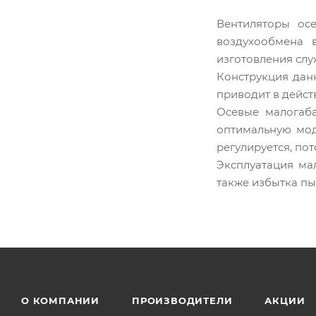
Вентиляторы ос
воздухообмена 
изготовления сл
Конструкция дан
приводит в дейст
Осевые малогаба
оптимальную мод
регулируется, по
Эксплуатация ма
также избытка пы
О КОМПАНИИ
ПРОИЗВОДИТЕЛИ
АКЦИИ