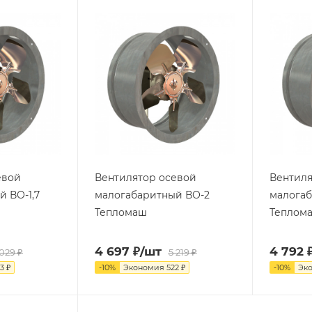
евой
Вентилятор осевой
Вентиля
 ВО-1,7
малогабаритный ВО-2
малогаб
Тепломаш
Теплом
4 697
₽
/шт
4 792
 029
₽
5 219
₽
3
₽
-
10
%
Экономия
522
₽
-
10
%
Эк