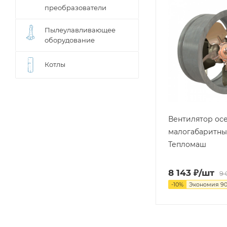
преобразователи
Пылеулавливающее
оборудование
Котлы
Вентилятор ос
малогабаритны
Тепломаш
8 143
₽
/шт
9 
-
10
%
Экономия
9