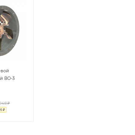
евой
й ВО-3
048
₽
05
₽