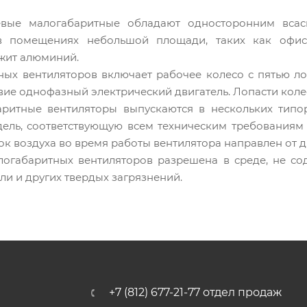
евые малогабаритные обладают односторонним всасы
в помещениях небольшой площади, таких как офис
ужит алюминий.
ных вентиляторов включает рабочее колесо с пятью ло
вие однофазный электрический двигатель. Лопасти коле
ритные вентиляторы выпускаются в нескольких типор
ель, соответствующую всем техническим требованиям
ток воздуха во время работы вентилятора направлен от д
логабаритных вентиляторов разрешена в среде, не со
ли и других твердых загрязнений.
+7 (812) 677-21-77 отдел продаж