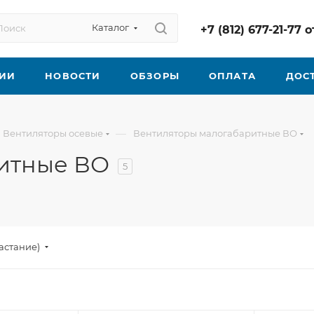
Каталог
+7 (812) 677-21-77
ИИ
НОВОСТИ
ОБЗОРЫ
ОПЛАТА
ДОС
—
Вентиляторы осевые
Вентиляторы малогабаритные ВО
итные ВО
5
астание)