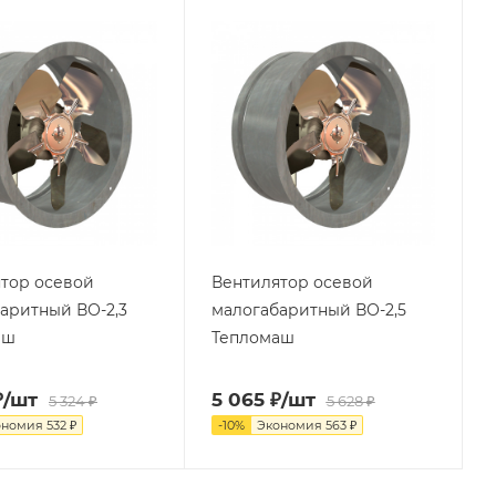
тор осевой
Вентилятор осевой
аритный ВО-2,3
малогабаритный ВО-2,5
аш
Тепломаш
₽
/шт
5 065
₽
/шт
5 324
₽
5 628
₽
ономия
532
₽
-
10
%
Экономия
563
₽