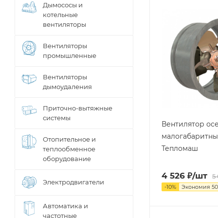
Дымососы и
котельные
вентиляторы
Вентиляторы
промышленные
Вентиляторы
дымоудаления
Приточно-вытяжные
системы
Вентилятор ос
малогабаритный
Отопительное и
Тепломаш
теплообменное
оборудование
4 526
₽
/шт
5
Электродвигатели
-
10
%
Экономия
50
Автоматика и
частотные