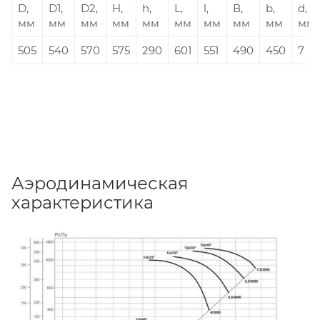
D,
D1,
D2,
H,
h,
L,
l,
В,
b,
d,
мм
мм
мм
мм
мм
мм
мм
мм
мм
мм
505
540
570
575
290
601
551
490
450
7
Аэродинамическая
характеристика