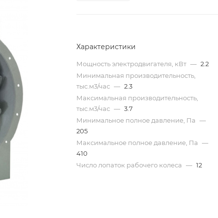
Характеристики
Мощность электродвигателя, кВт
—
2.2
Минимальная производительность,
тыс.м3/час
—
2.3
Максимальная производительность,
тыс.м3/час
—
3.7
Минимальное полное давление, Па
—
205
Максимальное полное давление, Па
—
410
Число лопаток рабочего колеса
—
12