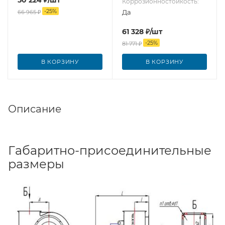
Коррозионностойкость:
-
25
%
Да
66 965
₽
61 328
₽
/шт
-
25
%
81 771
₽
В КОРЗИНУ
В КОРЗИНУ
Описание
Габаритно-присоединительные
размеры