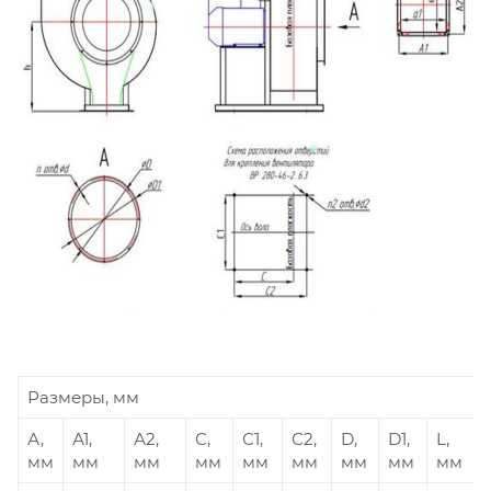
Размеры, мм
А,
А1,
А2,
С,
С1,
С2,
D,
D1,
L,
мм
мм
мм
мм
мм
мм
мм
мм
мм