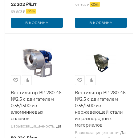
52 202
₽
/шт
-
25
%
58 936
₽
-
25
%
69 603
₽
В КОРЗИНУ
В КОРЗИНУ
Вентилятор ВР 280-46
Вентилятор ВР 280-46
№2,5 с двигателем
№2,5 с двигателем
0,55/1500 из
0,55/1500 из
алюминиевых
нержавеющей стали
сплавов
из разнородных
материалов
Да
Взрывозащищенность:
Да
Взрывозащищенность:
50 224
₽
/шт