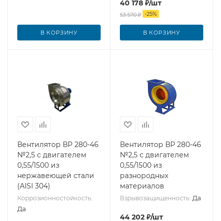
40 178
₽
/шт
-
25
%
53 570
₽
В КОРЗИНУ
В КОРЗИНУ
Вентилятор ВР 280-46
Вентилятор ВР 280-46
№2,5 с двигателем
№2,5 с двигателем
0,55/1500 из
0,55/1500 из
нержавеющей стали
разнородных
(AISI 304)
материалов
Да
Коррозионностойкость:
Взрывозащищенность:
Да
44 202
₽
/шт