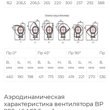
162
206,5
206,5
265
220
300
257
292
588
Пр 0°
Пр 45°
Пр 90°
Пр 13
В,
b,
Н,
В,
b,
Н,
В,
b,
Н,
В,
мм
мм
мм
мм
мм
мм
мм
мм
мм
мм
460
190
198
411
175
330
419
221
270
536
Аэродинамическая
характеристика вентилятора ВР