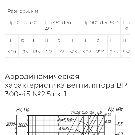
Размеры, мм
Пр 0°, Лев 0°
Пр 45°, Лев
Пр 90°, Лев 90°
Пр 13
45°
135°
В
b
Н
В
b
Н
В
b
Н
В
469
193
183
417
177
324
407
224
275
532
Аэродинамическая
характеристика вентилятора ВР
300-45 №2,5 сх. 1