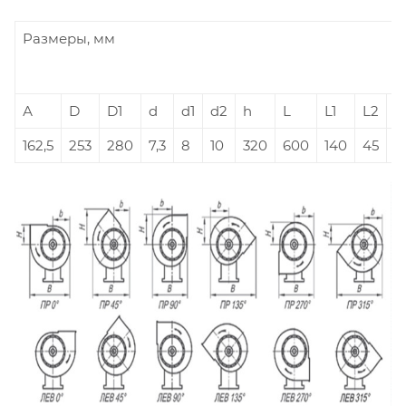
Размеры, мм
А
D
D1
d
d1
d2
h
L
L1
L2
L
162,5
253
280
7,3
8
10
320
600
140
45
3