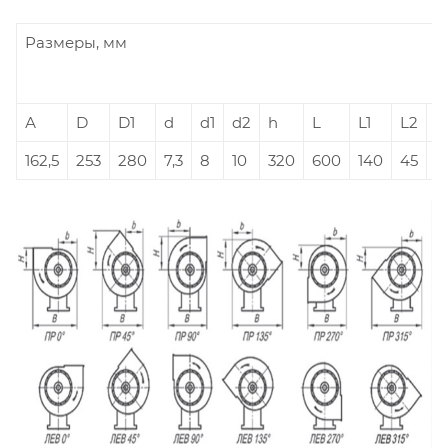
Размеры, мм
А
D
D1
d
d1
d2
h
L
L1
L2
L
162,5
253
280
7,3
8
10
320
600
140
45
3