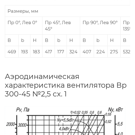
Размеры, мм
Пр 0°, Лев 0°
Пр 45°, Лев
Пр 90°, Лев 90°
Пр 13
45°
135°
В
b
Н
В
b
Н
В
b
Н
В
469
193
183
417
177
324
407
224
275
532
Аэродинамическая
характеристика вентилятора Вр
300-45 №2,5 сх. 1