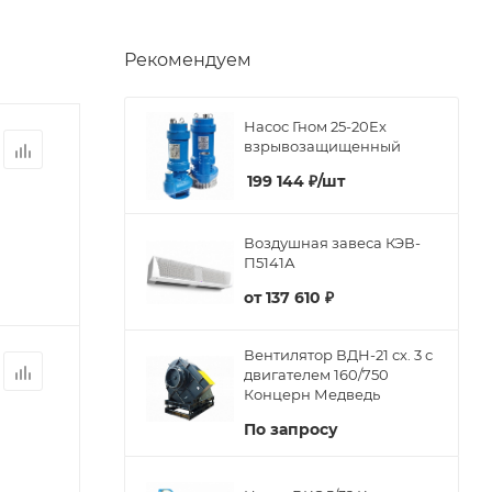
Рекомендуем
Насос Гном 25-20Ex
взрывозащищенный
199 144
₽
/шт
Воздушная завеса КЭВ-
П5141А
от
137 610 ₽
Вентилятор ВДН-21 сх. 3 с
двигателем 160/750
Концерн Медведь
По запросу