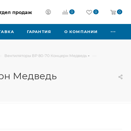
 отдел продаж
0
0
0
ТАВКА
ГАРАНТИЯ
О КОМПАНИИ
—
—
Вентиляторы ВР 80-70 Концерн Медведь
ерн Медведь