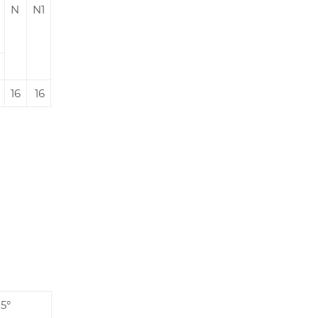
N
N1
n
16
16
4
15°