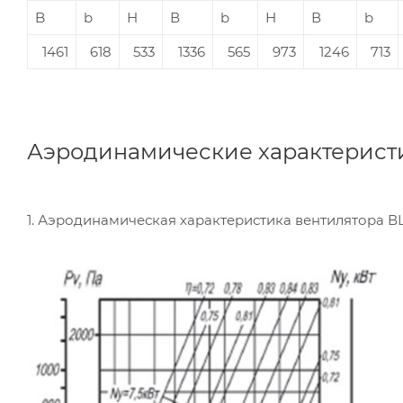
B
b
Н
В
b
Н
В
b
1461
618
533
1336
565
973
1246
713
Аэродинамические характерист
1. Аэродинамическая характеристика вентилятора 