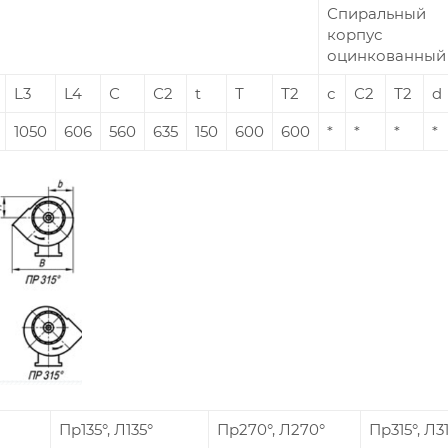
Спиральный
корпус
оцинкованный
L3
L4
С
С2
t
Т
Т2
с
С2
Т2
d
1050
606
560
635
150
600
600
*
*
*
*
Пр135°, Л135°
Пр270°, Л270°
Пр315°, Л3