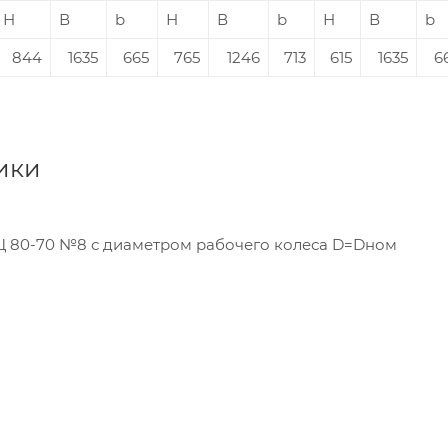
Н
В
b
Н
В
b
Н
В
b
844
1635
665
765
1246
713
615
1635
6
ики
ВЦ 80-70 №8 с диаметром рабочего колеса D=Dном