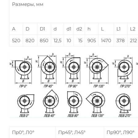
Размеры, мм
А
D
D1
d
d1
d2
h
L
L1
L2
520
820
850
12,5
10
15
905
1470
378
212
Пр0°, Л0°
Пр45°, Л45°
Пр90°, Л90°