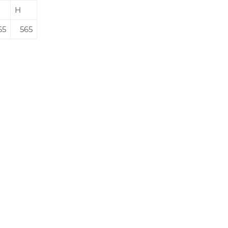
Н
65
565