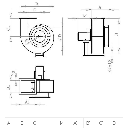
А
B
C
H
M
А1
В1
С1
D