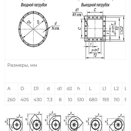
Размеры, мм
А
D
D1
d
d1
d2
h
L
L1
L2
L3
260
405
430
7,3
8
10
510
680
193
110
50