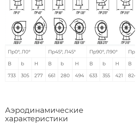
Пр0°, Л0°
Пр45°, Л45°
Пр90°, Л90°
Пр135
B
b
Н
В
b
Н
В
b
Н
В
733
305
277
661
280
494
633
355
421
824
Аэродинамические
характеристики