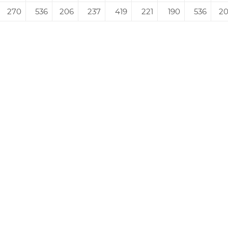
270
536
206
237
419
221
190
536
2