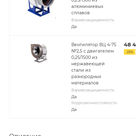
алюминиевых
сплавов
Взрывозащищенность:
Да
48 
Вентилятор ВЦ 4-75
№2,5 с двигателем
-
25
%
0,25/1500 из
нержавеющей
стали из
разнородных
материалов
Взрывозащищенность:
Да
Коррозионностойкость:
Да