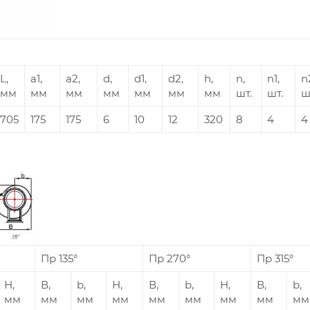
L,
а1,
а2,
d,
d1,
d2,
h,
n,
n1,
n
мм
мм
мм
мм
мм
мм
мм
шт.
шт.
ш
705
175
175
6
10
12
320
8
4
4
Пр 135°
Пр 270°
Пр 315°
Н,
В,
b,
Н,
В,
b,
Н,
В,
b,
мм
мм
мм
мм
мм
мм
мм
мм
мм