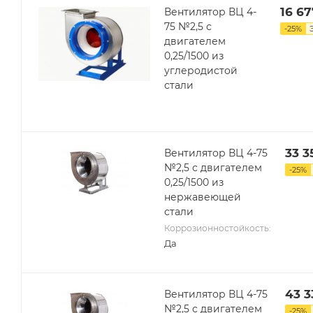
16 67
Вентилятор ВЦ 4-
75 №2,5 с
-
25
%
двигателем
0,25/1500 из
углеродистой
стали
33 3
Вентилятор ВЦ 4-75
№2,5 с двигателем
-
25
%
0,25/1500 из
нержавеющей
стали
Коррозионностойкость:
Да
43 3
Вентилятор ВЦ 4-75
№2,5 с двигателем
-
25
%