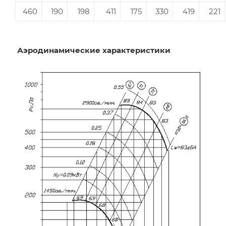
460
190
198
411
175
330
419
221
Аэродинамические характеристики