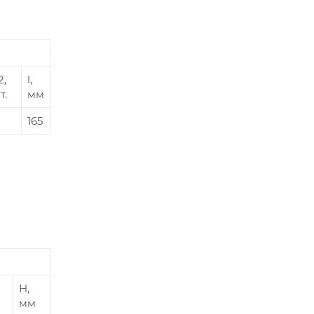
2,
l,
т.
мм
165
Н,
мм