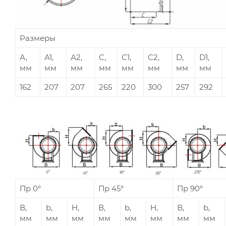
Размеры
А,
А1,
А2,
С,
С1,
С2,
D,
D1,
мм
мм
мм
мм
мм
мм
мм
мм
162
207
207
265
220
300
257
292
Пр 0°
Пр 45°
Пр 90°
В,
b,
Н,
В,
b,
Н,
В,
b,
мм
мм
мм
мм
мм
мм
мм
мм