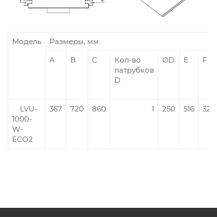
Модель
Размеры, мм
A
B
C
Кол-во
∅D
E
F
патрубков
D
LVU-
367
720
860
1
250
516
321
1000-
W-
ECO2