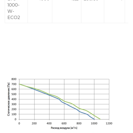
1000-
W-
ECO2