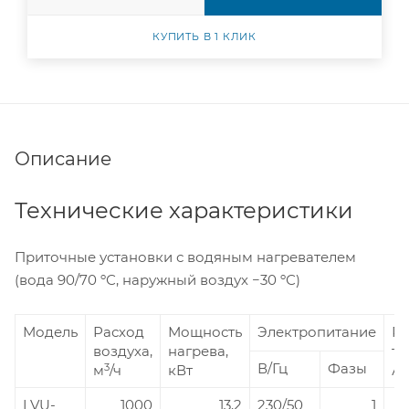
КУПИТЬ В 1 КЛИК
Описание
Технические характеристики
Приточные установки с водяным нагревателем
(вода 90/70 ºС, наружный воздух −30 ºС)
Модель
Расход
Мощность
Электропитание
Р
воздуха,
нагрева,
то
В/Гц
Фазы
3
м
/ч
кВт
А
LVU-
1000
13,2
230/50
1