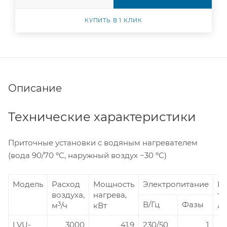
КУПИТЬ В 1 КЛИК
Описание
Технические характеристики
Приточные установки с водяным нагревателем
(вода 90/70 ºС, наружный воздух −30 ºС)
Модель
Расход
Мощность
Электропитание
Р
воздуха,
нагрева,
то
В/Гц
Фазы
3
м
/ч
кВт
А
LVU-
3000
41,9
230/50
1