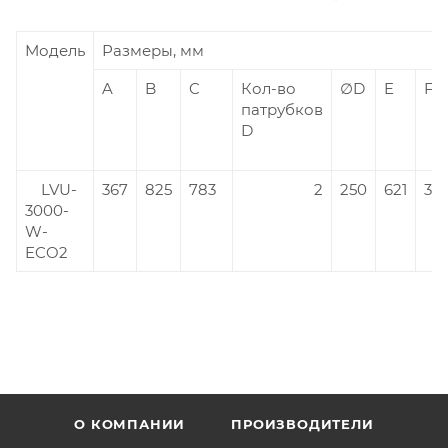
Модель
Размеры, мм
A
B
C
Кол-во
∅D
E
F
патрубков
D
LVU-
367
825
783
2
250
621
321
3000-
W-
ECO2
О КОМПАНИИ
ПРОИЗВОДИТЕЛИ