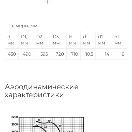
Размеры, мм
d,
D1,
D2,
D3,
H,
d1,
d2,
n1,
мм
мм
мм
мм
мм
мм
мм
мм
450
490
595
720
710
10,5
14
8
Аэродинамические
характеристики